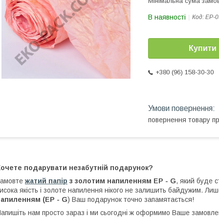
Мінімальна сума замов
В наявності
Код:
ЕР-
Купити
+380 (96) 158-30-30
повернення товару п
Хочете подарувати незабутній подарунок?
Замовте
жатий папір
з золотим напиленням EP - G
, який буде 
исока якість і золоте напилення нікого не залишить байдужим. Ли
напиленням (EP - G
) Ваш подарунок точно запамятається!
апишіть нам просто зараз і ми сьогодні ж оформимо Ваше замовле