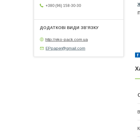
Ж
+380 (96) 158-30-30
http://eko-pack.com.ua
EPpaper@gmail.com
Х
В
К