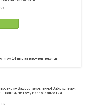
лення на сайті — 500 ₴
03G
ротягом 14 днів
за рахунок покупця
створено по Вашому замовленню! Вибір кольору,
ше в нашому
жатому папері
з золотим
ння!