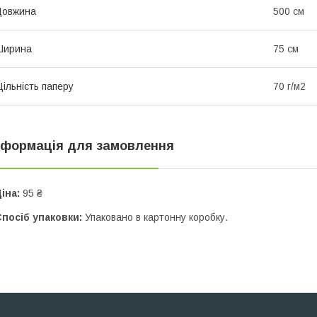
Довжина
500 см
Ширина
75 см
ільність паперу
70 г/м2
нформація для замовлення
іна:
95 ₴
посіб упаковки:
Упаковано в картонну коробку.