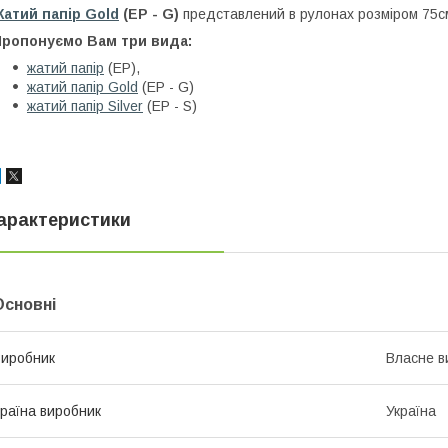
атий папір Gold
(
EP - G)
представлений в рулонах розміром 75см
Пропонуємо Вам три вида:
жатий папір
(EP),
жатий папір Gold
(EP - G)
жатий папір Silver
(EP - S)
арактеристики
Основні
иробник
Власне в
раїна виробник
Україна