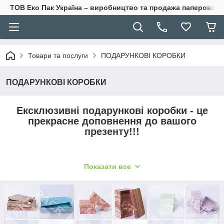
ТОВ Еко Пак Україна – виробництво та продажа паперової 
Товари та послуги
ПОДАРУНКОВІ КОРОБКИ
ПОДАРУНКОВІ КОРОБКИ
Ексклюзивні подарункові коробки - це
прекрасне доповнення до вашого
презенту!!!
Показати все
Однією з найперших асоціацій, яка приходить на ум, коли
згадуєш слово «свято», це яскрава і барвиста подарункова
упаковка, прикрашена величезним бантом чи обгорнута в
подарунковий папір. А які приємні відчуття коли ми
розпаковуємо подарунок, відчуття змішані з цікавістю, вони
обов’язково подарують задоволення Вашій близькій людині!