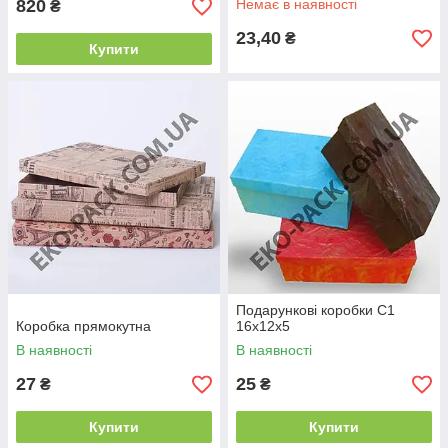
820
Немає в наявності
₴
23,40
₴
Купити
Подарункові коробки С1
Коробка прямокутна
16х12х5
В наявності
В наявності
27
25
₴
₴
Купити
Купити