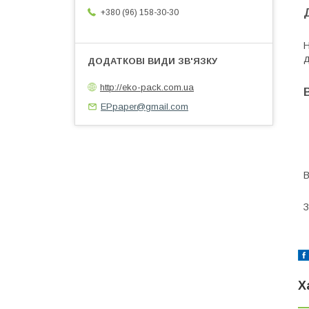
+380 (96) 158-30-30
Н
д
http://eko-pack.com.ua
EPpaper@gmail.com
В
З
Х