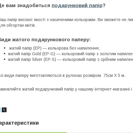
Де вам знадобиться
подарунковий папір
?
аш папір високої якості з насиченими кольорами. Ви зможете не л
ля обгортки квітів.
Види жатого подарункового паперу:
жатий папір (EP) — кольорова без напилення;
жатий папір Gold (EP-G) — кольоровий папір з золотим напиле
жатий папір Silver (EP-S) — кольоровий папір з срібним напиле
сі види паперу виготовляються в рулонах розміром 75см Х 5 м.
амовляйте жатий подарунковий папір у нашому інтернет-магазині і 
арактеристики