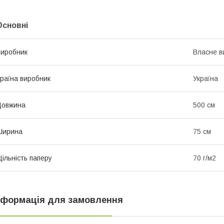
Основні
иробник
Власне в
раїна виробник
Україна
Довжина
500 см
Ширина
75 см
ільність паперу
70 г/м2
нформація для замовлення