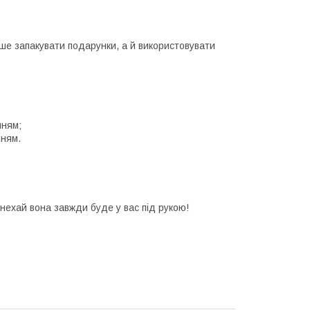
ише запакувати подарунки, а й використовувати
нням;
нням.
нехай вона завжди буде у вас під рукою!