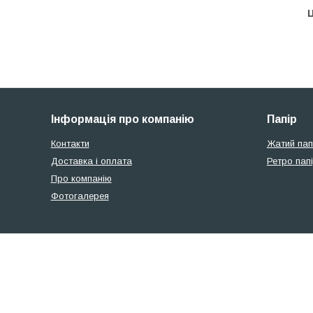
Ц
Інформація про компанію
Папір
Контакти
Жатий пап
Доставка і оплата
Ретро пап
Про компанію
Фотогалерея