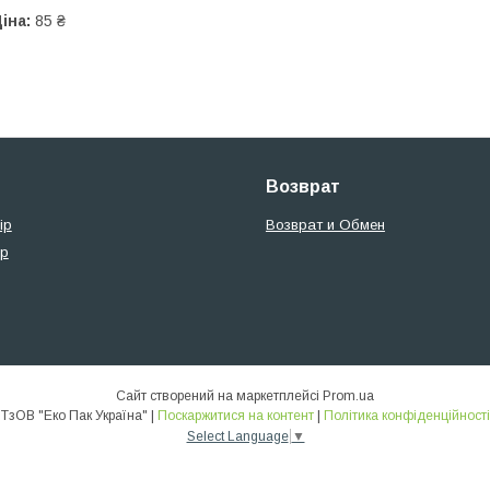
іна:
85 ₴
Возврат
ір
Возврат и Обмен
ір
Сайт створений на маркетплейсі
Prom.ua
ТзОВ "Еко Пак Україна" |
Поскаржитися на контент
|
Політика конфіденційності
Select Language
▼