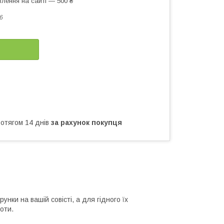
лення на сайті — 500 ₴
6
ротягом 14 днів
за рахунок покупця
нки на вашій совісті, а для гідного їх
оти.