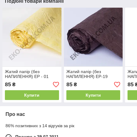
Подібні товари компанії
Жатий папір (без
Жатий папір (без
Жати
НАПИЛЕННЯ) ЕР - 01
НАПИЛЕННЯ) ЕР-19
НАП
85
85
85
₴
₴
Купити
Купити
Про нас
86% позитивних з 14 відгуків за рік
Працює з 29.07.2011