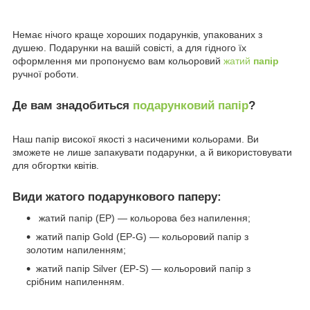
Немає нічого краще хороших подарунків, упакованих з
душею. Подарунки на вашій совісті, а для гідного їх
оформлення ми пропонуємо вам кольоровий
жатий
папір
ручної роботи.
Де вам знадобиться
подарунковий папір
?
Наш папір високої якості з насиченими кольорами. Ви
зможете не лише запакувати подарунки, а й використовувати
для обгортки квітів.
Види жатого подарункового паперу:
жатий папір (EP) — кольорова без напилення;
жатий папір Gold (EP-G) — кольоровий папір з
золотим напиленням;
жатий папір Silver (EP-S) — кольоровий папір з
срібним напиленням.