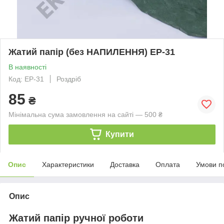
Жатий папір (без НАПИЛЕННЯ) ЕР-31
В наявності
Код: EP-31
Роздріб
85
₴
Мінімальна сума замовлення на сайті — 500 ₴
Купити
Опис
Характеристики
Доставка
Оплата
Умови п
Опис
Жатий папір ручної роботи