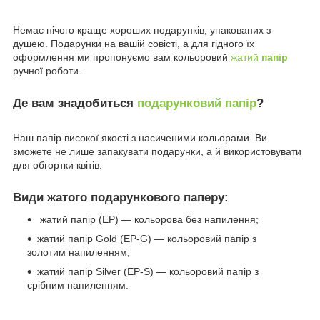
Немає нічого краще хороших подарунків, упакованих з
душею. Подарунки на вашій совісті, а для гідного їх
оформлення ми пропонуємо вам кольоровий
жатий
папір
ручної роботи.
Де вам знадобиться
подарунковий папір
?
Наш папір високої якості з насиченими кольорами. Ви
зможете не лише запакувати подарунки, а й використовувати
для обгортки квітів.
Види жатого подарункового паперу:
жатий папір (EP) — кольорова без напилення;
жатий папір Gold (EP-G) — кольоровий папір з
золотим напиленням;
жатий папір Silver (EP-S) — кольоровий папір з
срібним напиленням.