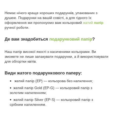
Немає нічого краще хороших подарунків, упакованих з
душею. Подарунки на вашій совісті, а для гідного їх
оформлення ми пропонуємо вам кольоровий
жатий
папір
ручної роботи.
Де вам знадобиться
подарунковий папір
?
Наш папір високої якості з насиченими кольорами. Ви
зможете не лише запакувати подарунки, а й використовувати
для обгортки квітів.
Види жатого подарункового паперу:
жатий папір (EP) — кольорова без напилення;
жатий папір Gold (EP-G) — кольоровий папір з
золотим напиленням;
жатий папір Silver (EP-S) — кольоровий папір з
срібним напиленням.