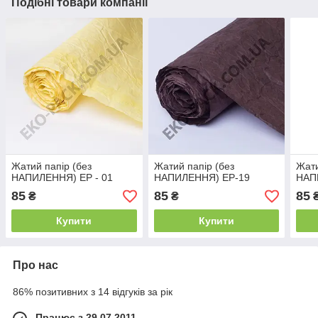
Подібні товари компанії
Жатий папір (без
Жатий папір (без
Жати
НАПИЛЕННЯ) ЕР - 01
НАПИЛЕННЯ) ЕР-19
НАП
85
85
85
₴
₴
Купити
Купити
Про нас
86% позитивних з 14 відгуків за рік
Працює з 29.07.2011