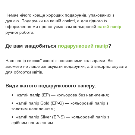
Немає нічого краще хороших подарунків, упакованих з
душею. Подарунки на вашій совісті, а для гідного їх
оформлення ми пропонуємо вам кольоровий
жатий
папір
ручної роботи.
Де вам знадобиться
подарунковий папір
?
Наш папір високої якості з насиченими кольорами. Ви
зможете не лише запакувати подарунки, а й використовувати
для обгортки квітів.
Види жатого подарункового паперу:
жатий папір (EP) — кольорова без напилення;
жатий папір Gold (EP-G) — кольоровий папір з
золотим напиленням;
жатий папір Silver (EP-S) — кольоровий папір з
срібним напиленням.