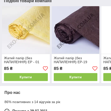
Подібні товари компанії
Жатий папір (без
Жатий папір (без
Жати
НАПИЛЕННЯ) ЕР - 01
НАПИЛЕННЯ) ЕР-19
НАП
85
85
85
₴
₴
Купити
Купити
Про нас
86% позитивних з 14 відгуків за рік
Працює з 29.07.2011