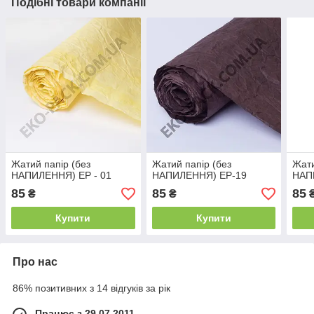
Подібні товари компанії
Жатий папір (без
Жатий папір (без
Жати
НАПИЛЕННЯ) ЕР - 01
НАПИЛЕННЯ) ЕР-19
НАП
85
85
85
₴
₴
Купити
Купити
Про нас
86% позитивних з 14 відгуків за рік
Працює з 29.07.2011