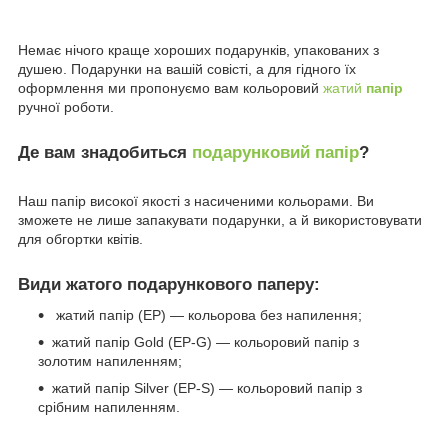
Немає нічого краще хороших подарунків, упакованих з
душею. Подарунки на вашій совісті, а для гідного їх
оформлення ми пропонуємо вам кольоровий
жатий
папір
ручної роботи.
Де вам знадобиться
подарунковий папір
?
Наш папір високої якості з насиченими кольорами. Ви
зможете не лише запакувати подарунки, а й використовувати
для обгортки квітів.
Види жатого подарункового паперу:
жатий папір (EP) — кольорова без напилення;
жатий папір Gold (EP-G) — кольоровий папір з
золотим напиленням;
жатий папір Silver (EP-S) — кольоровий папір з
срібним напиленням.