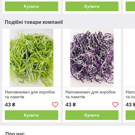
Купити
Купити
Подібні товари компанії
Наповнювач для коробок
Наповнювач для коробок
Напо
та пакетів
та пакетів
та п
43
43
43
₴
₴
Купити
Купити
Про нас