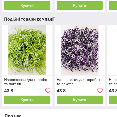
Купити
Купити
Подібні товари компанії
Наповнювач для коробок
Наповнювач для коробок
Напо
та пакетів
та пакетів
та п
43
43
43
₴
₴
Купити
Купити
Про нас