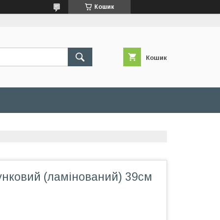
Кошик
Кошик
унковий (ламінований) 39см
м