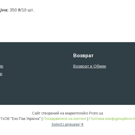
іна:
350 ₴/10 шт.
Возврат
ір
Возврат и Обмен
ір
Сайт створений на маркетплейсі
Prom.ua
ТзОВ "Еко Пак Україна" |
Поскаржитися на контент
|
Політика конфіденційності
Select Language
▼