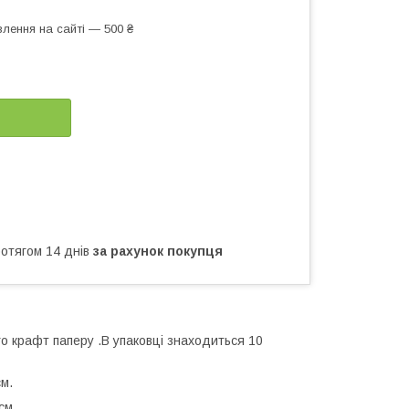
лення на сайті — 500 ₴
ротягом 14 днів
за рахунок покупця
го крафт паперу .В упаковці знаходиться 10
м.
см.