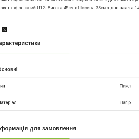
акет гофрований U12- Висота 45см х Ширина 38см х дно пакета 1
арактеристики
Основні
ип
Пакет
атеріал
Папір
нформація для замовлення