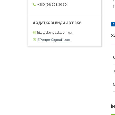
+380 (96) 158-30-30
П
http://eko-pack.com.ua
Х
EPpaper@gmail.com
Т
М
І