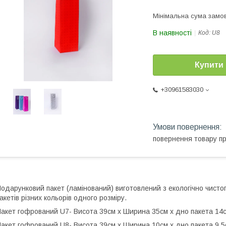
Мінімальна сума замов
В наявності
Код:
U8
Купити
+30961583030
повернення товару п
одарунковий пакет (ламінований) виготовлений з екологічно чисто
акетів різних кольорів одного розміру.
акет гофрований U7- Висота 39см х Ширина 35см х дно пакета 14с
акет гофрований U8- Висота 39см х Ширина 10см х дно пакета 9,5