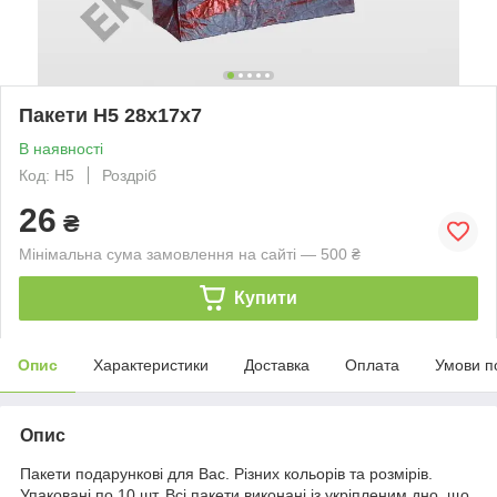
Пакети Н5 28х17х7
В наявності
Код: Н5
Роздріб
26
₴
Мінімальна сума замовлення на сайті — 500 ₴
Купити
Опис
Характеристики
Доставка
Оплата
Умови п
Опис
Пакети подарункові для Вас. Різних кольорів та розмірів.
Упаковані по 10 шт. Всі пакети виконані із укріпленим дно, що