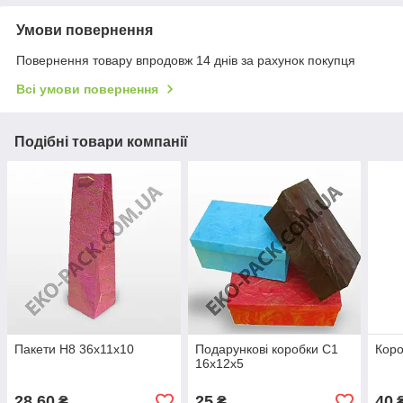
Умови повернення
Повернення товару впродовж 14 днів за рахунок покупця
Всі умови повернення
Подібні товари компанії
Пакети Н8 36х11х10
Подарункові коробки С1
Коро
16х12х5
28,60
25
40
₴
₴