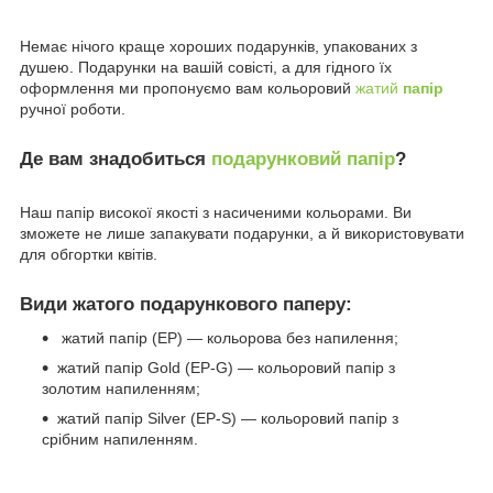
Немає нічого краще хороших подарунків, упакованих з
душею. Подарунки на вашій совісті, а для гідного їх
оформлення ми пропонуємо вам кольоровий
жатий
папір
ручної роботи.
Де вам знадобиться
подарунковий папір
?
Наш папір високої якості з насиченими кольорами. Ви
зможете не лише запакувати подарунки, а й використовувати
для обгортки квітів.
Види жатого подарункового паперу:
жатий папір (EP) — кольорова без напилення;
жатий папір Gold (EP-G) — кольоровий папір з
золотим напиленням;
жатий папір Silver (EP-S) — кольоровий папір з
срібним напиленням.