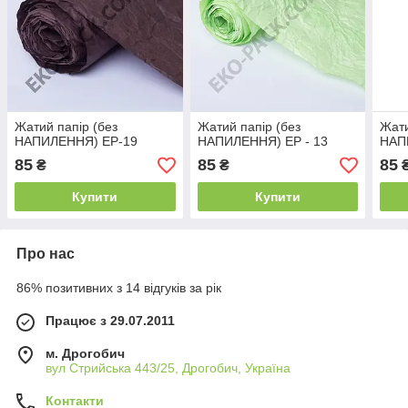
Жатий папір (без
Жатий папір (без
Жати
НАПИЛЕННЯ) ЕР-19
НАПИЛЕННЯ) ЕР - 13
НАП
85
85
85
₴
₴
Купити
Купити
Про нас
86% позитивних з 14 відгуків за рік
Працює з 29.07.2011
м. Дрогобич
вул Стрийська 443/25, Дрогобич, Україна
Контакти